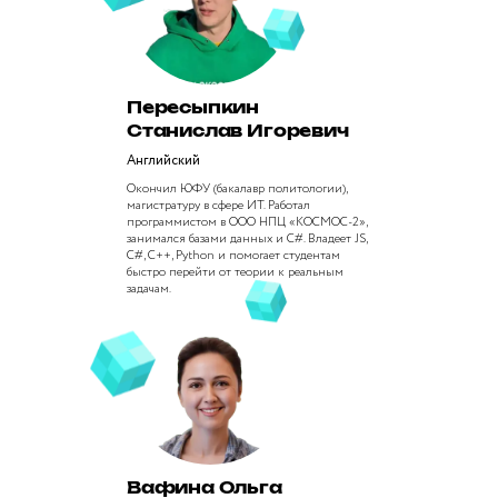
Пересыпкин
Станислав Игоревич
Английский
Окончил ЮФУ (бакалавр политологии),
магистратуру в сфере ИТ. Работал
программистом в ООО НПЦ «КОСМОС-2»,
занимался базами данных и C#. Владеет JS,
C#, C++, Python и помогает студентам
быстро перейти от теории к реальным
задачам.
Вафина Ольга