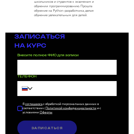
школьников и студентов к экзаменам и
обучении программированию. Прошла
обучение на Python-разработчика, делая
обучение увлекательным для детей.
ЗАПИСАТЬСЯ
НА КУРС
Внесите полное ФИО для записи
ТЕЛЕФОН
Я
соглашаюсь
с обработкой персональных данных в
соответствии с
Политикой конфиденциальности
и с
условиями
Оферты
ЗАПИСАТЬСЯ