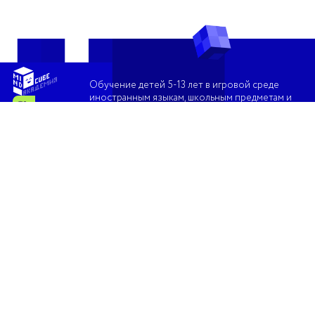
Обучение детей 5-13 лет в игровой среде
иностранным языкам, школьным предметам и
программированию
О нас
Скачать
Вакансии
Преподавателям
Партнерам