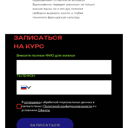
образованием Université de Bordeaux.
Вдохновенно передает ученикам не только
знание языка, но и его дух, помогая
свободно выражать мысли и глубже
понимать французскую культуру.
ЗАПИСАТЬСЯ
НА КУРС
Внесите полное ФИО для записи
ТЕЛЕФОН
Я
соглашаюсь
с обработкой персональных данных в
соответствии с
Политикой конфиденциальности
и с
условиями
Оферты
ЗАПИСАТЬСЯ