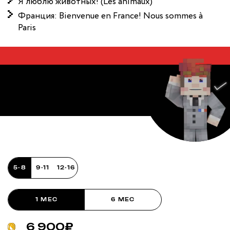
Я люблю животных! (Les animaux)
Франция: Bienvenue en France! Nous sommes à
Paris
Французский с
носителем
5-8
9-11
12-16
1 МЕС
6 МЕС
6 900₽