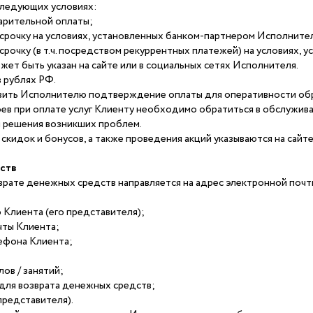
следующих условиях:
арительной оплаты;
ссрочку на условиях, установленных банком-партнером Исполните
ссрочку (в т.ч. посредством рекуррентных платежей) на условиях, 
ет быть указан на сайте или в социальных сетях Исполнителя.
 рублях РФ.
вить Исполнителю подтверждение оплаты для оперативности обраб
оев при оплате услуг Клиенту необходимо обратиться в обслужив
я решения возникших проблем.
скидок и бонусов, а также проведения акций указываются на сайте
ств
врате денежных средств направляется на адрес электронной поч
:
о Клиента (его представителя);
чты Клиента;
ефона Клиента;
ов / занятий;
 для возврата денежных средств;
представителя).