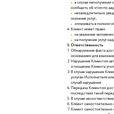
в случае неполучения 
сообщить об этом по ад
незамедлительно уведо
оказание услуг;
оплачивать в полном о
Клиент имеет право:
на уважение человечес
на получение услуг на
Ответственность
Обнаружение факта досту
основанием для взыскани
Нарушение Клиентом авт
отношении Клиента уголо
В случае нарушения Клие
услугам Исполнителя или
случай нарушения.
Передача Клиентом досту
последствия такой перед
В случае несоответствия
Клиент самостоятельно о
Клиент самостоятельно о