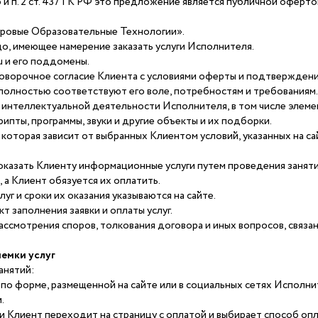
5 и п. 2 ст. 437 ГК РФ это предложение является публичной оферт
ровые Образовательные Технологии».
о, имеющее намерение заказать услуги Исполнителя.
ru и его поддомены.
оворочное согласие Клиента с условиями оферты и подтверждение
 полностью соответствуют его воле, потребностям и требованиям.
интеллектуальной деятельности Исполнителя, в том числе элемен
рипты, программы, звуки и другие объекты и их подборки.
 которая зависит от выбранных Клиентом условий, указанных на са
казать Клиенту информационные услуги путем проведения заняти
а Клиент обязуется их оплатить.
луг и сроки их оказания указываются на сайте.
т заполнения заявки и оплаты услуг.
ссмотрения споров, толкования договора и иных вопросов, связан
иемки услуг
анятий:
 по форме, размещенной на сайте или в социальных сетях Исполни
.
и Клиент переходит на страницу с оплатой и выбирает способ опл