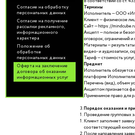
В соответствии со ст. 43
Согласие на обработку
Термины
персональных данных
Исполнитель — ООО «Иг
Клиент — физическое лиц
Согласие на получение
Сайт — https://mindcube.
рассылки рекламного,
информационного
Акцепт — полное и безог
характера
оговорок, ограничений и
Материалы — результаты 
Положение об
видео- и аудиозаписи, ск
обработке
персональных данных
Тариф — стоимость услуг,
Предмет
Оферта на заключение
Исполнитель обязуется о
договора об оказании
платформе Исполнителя, 
информационных услуг
Перечень (вид), объем ус
Акцептом признается фак
Применимое право для ра
Порядок оказания и пр
Проведение групповых з
Клиент заполняет заявку
соответствующей кнопки
После направления заявк