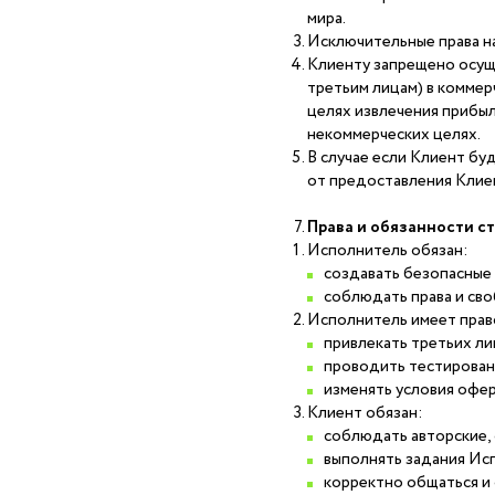
мира.
Исключительные права на
Клиенту запрещено осуще
третьим лицам) в коммер
целях извлечения прибыл
некоммерческих целях.
В случае если Клиент бу
от предоставления Клиен
Права и обязанности с
Исполнитель обязан:
создавать безопасные 
соблюдать права и св
Исполнитель имеет прав
привлекать третьих лиц
проводить тестировани
изменять условия офер
Клиент обязан:
соблюдать авторские, 
выполнять задания Исп
корректно общаться и 