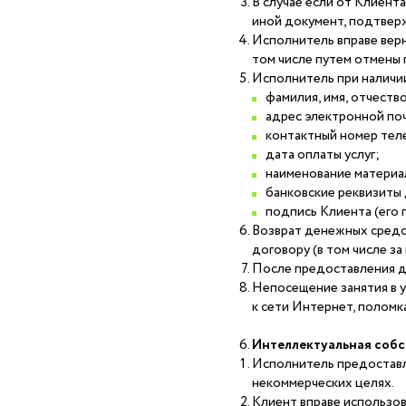
В случае если от Клиен
иной документ, подтвер
Исполнитель вправе верн
том числе путем отмены
Исполнитель при наличи
фамилия, имя, отчеств
адрес электронной по
контактный номер тел
дата оплаты услуг;
наименование материал
банковские реквизиты
подпись Клиента (его 
Возврат денежных средс
договору (в том числе за
После предоставления до
Непосещение занятия в у
к сети Интернет, поломк
Интеллектуальная соб
Исполнитель предоставл
некоммерческих целях.
Клиент вправе использов