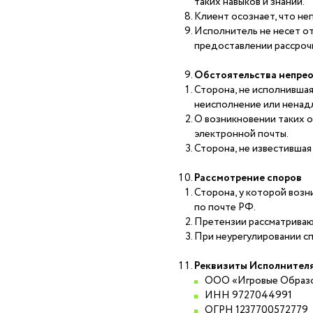
таких навыков и знаний.
Клиент осознает, что не
Исполнитель не несет от
предоставлении рассроч
Обстоятельства непрео
Сторона, не исполнившая
неисполнение или ненад
О возникновении таких о
электронной почты.
Сторона, не известившая
Рассмотрение споров
Сторона, у которой возн
по почте РФ.
Претензии рассматривают
При неурегулировании сп
Реквизиты Исполнител
ООО «Игровые Образо
ИНН 9727044991
ОГРН 1237700572779