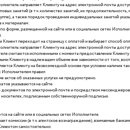
олнитель направляет Клиенту на адрес электронной почты доступ
повых занятий (в т.ч. количество занятий, их продолжительность,
руппе), а также порядок проведения индивидуальных занятий указы
 к материалам:
 по форме, размещенной на сайте или в социальных сетях Исполни
.
и Клиент переходит на страницу с оплатой и выбирает способ опл
олнитель направляет Клиенту на адрес электронной почты доступ
еля считаются исполненными с момента предоставления Клиенту 
ными Клиенту в надлежащем объеме вне зависимости от того, вос
ляется Клиенту на безвозмездной основе при условии наличия т
 Исполнителем правил.
е актов об оказанных услугах не предусмотрено.
атов указываются на сайте.
е документов по электронной почте и посредством мессенджеров
 носителях, подписанным собственноручной подписью.
ется на сайте или в социальных сетях Исполнителя.
чает комиссии (в т.ч. агентское вознаграждение), взимаемые банк
Клиентом самостоятельно.