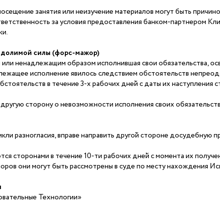
посещение занятия или неизучение материалов могут быть причиной
ветственность за условия предоставления банком-партнером Клиен
ки.
долимой силы (форс-мажор)
 или ненадлежащим образом исполнившая свои обязательства, осв
лежащее исполнение явилось следствием обстоятельств непреод
бстоятельств в течение 3-х рабочих дней с даты их наступления 
 другую сторону о невозможности исполнения своих обязательств 
икли разногласия, вправе направить другой стороне досудебную
ся сторонами в течение 10-ти рабочих дней с момента их получе
оров они могут быть рассмотрены в суде по месту нахождения Ис
я
вательные Технологии»