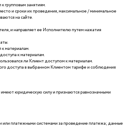
 к групповым занятиям.
 место и сроки их проведения, максимальное / минимальное
ваются на сайте.
теля, и направляет ее Исполнителю путем нажатия
аты.
 к материалам.
доступа к материалам.
пользовался ли Клиент доступом к материалам.
акого доступа в выбранном Клиентом тарифе и соблюдения
 имеют юридическую силу и признаются равнозначными
ами или платежными системами за проведение платежа; данные