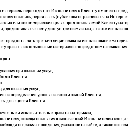
 материалы переходят от Исполнителя к Клиенту с момента пред
ствлять запись, передавать (публиковать, размещать на Интернет
ческих или некоммерческих целях предоставляемый Клиенту мате
и, предоставлять к нему доступ третьим лицам, а также использов
дет предоставлять третьим лицам права на использование матери
ту права на использование материалов посредством направления
торон
условия при оказании услуг;
ободы Клиента.
о:
 для оказания услуг;
е на определение уровня навыков и знаний Клиента;
ты до акцепта Клиента.
смежные и исключительные права на материалы;
олнителя, посещать занятия в назначенный Исполнителем срок, а 
соблюдать правила поведения, указанные на сайте, а также все пр