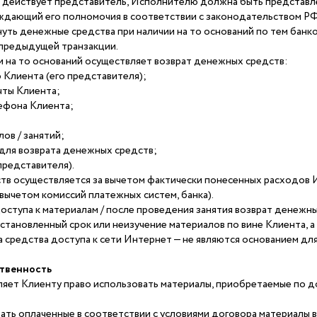
та действует представитель, Исполнителю должна быть представ
ждающий его полномочия в соответствии с законодательством РФ
уть денежные средства при наличии на то оснований по тем банков
 предыдущей транзакции.
и на то оснований осуществляет возврат денежных средств:
о Клиента (его представителя);
чты Клиента;
ефона Клиента;
ов / занятий;
 для возврата денежных средств;
представителя).
тв осуществляется за вычетом фактически понесенных расходов И
 вычетом комиссий платежных систем, банка).
ступа к материалам / после проведения занятия возврат денежны
становленный срок или неизучение материалов по вине Клиента, а
а средства доступа к сети Интернет — не являются основанием дл
ственность
яет Клиенту право использовать материалы, приобретаемые по до
ать оплаченные в соответствии с условиями договора материалы в т