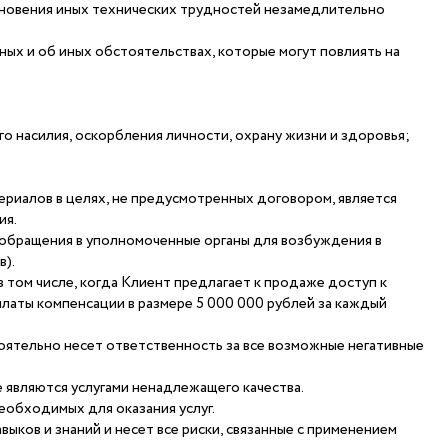
никновения иных технических трудностей незамедлительно
ых и об иных обстоятельствах, которые могут повлиять на
го насилия, оскорбления личности, охрану жизни и здоровья;
риалов в целях, не предусмотренных договором, является
ия.
обращения в уполномоченные органы для возбуждения в
в).
 том числе, когда Клиент предлагает к продаже доступ к
латы компенсации в размере 5 000 000 рублей за каждый
оятельно несет ответственность за все возможные негативные
е являются услугами ненадлежащего качества.
еобходимых для оказания услуг.
ыков и знаний и несет все риски, связанные с применением