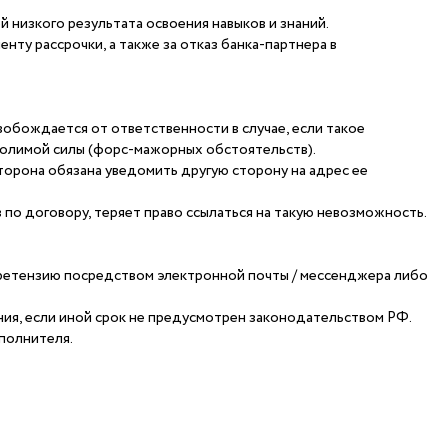
 низкого результата освоения навыков и знаний.
ту рассрочки, а также за отказ банка-партнера в
обождается от ответственности в случае, если такое
олимой силы (форс-мажорных обстоятельств).
сторона обязана уведомить другую сторону на адрес ее
по договору, теряет право ссылаться на такую невозможность.
 претензию посредством электронной почты / мессенджера либо
ния, если иной срок не предусмотрен законодательством РФ.
полнителя.