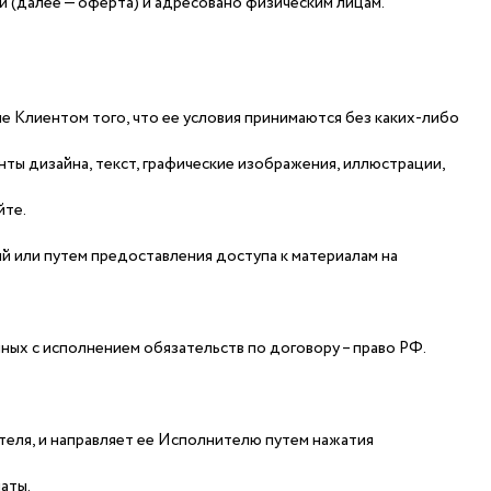
ой (далее — оферта) и адресовано физическим лицам.
 Клиентом того, что ее условия принимаются без каких-либо
ты дизайна, текст, графические изображения, иллюстрации,
йте.
й или путем предоставления доступа к материалам на
ных с исполнением обязательств по договору – право РФ.
теля, и направляет ее Исполнителю путем нажатия
аты.