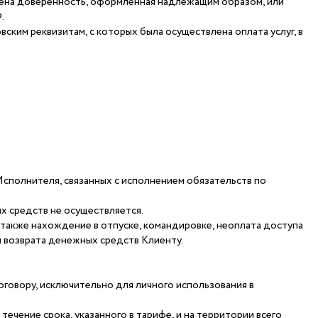
лена доверенность, оформленная надлежащим образом, или
.
ским реквизитам, с которых была осуществлена оплата услуг, в
сполнителя, связанных с исполнением обязательств по
х средств не осуществляется.
 также нахождение в отпуске, командировке, неоплата доступа
я возврата денежных средств Клиенту.
говору, исключительно для личного использования в
ечение срока, указанного в тарифе, и на территории всего