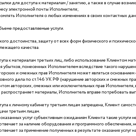
ссылки для доступа к материалам / занятию, а также в случае воз
ресу электронной почты Исполнителя;
млять Исполнителя о любых изменениях в своих контактных данн
бъеме предоставляемые услуги.
кого достоинства, защиту от всех форм физического и психическо
длежащего качества.
па к материалам третьих лиц, либо использование Клиентом мате
я убытков, понесенных Исполнителем вследствие такого нарушен
орских и смежных прав Исполнителя может являться основанием 
вного дела по ст.146 УК РФ (нарушение авторских и смежных пра
нтом авторских, смежных или исключительных прав Исполнителя, в
 распространяет материалы, Исполнитель вправе потребовать вып
па к личному кабинету третьим лицам запрещена, Клиент самост
ачи третьим лицам.
 оказанных услуг субъективным ожиданиям Клиента такие услуги н
твечает за наличие оборудования и программного обеспечения, н
твечает за применение полученных в результате оказания услуг нав