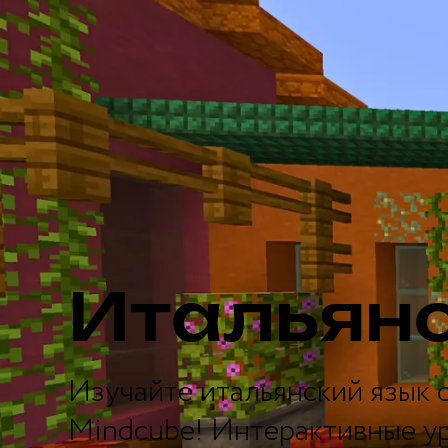
Итальян
Изучайте итальянский язык 
Mindcube! Интерактивные у