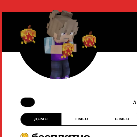
Ита
5
ДЕМО
1 МЕС
6 МЕС