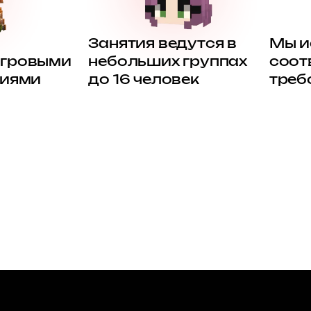
Занятия ведутся в
Мы и
игровыми
небольших группах
соот
ниями
до 16 человек
треб