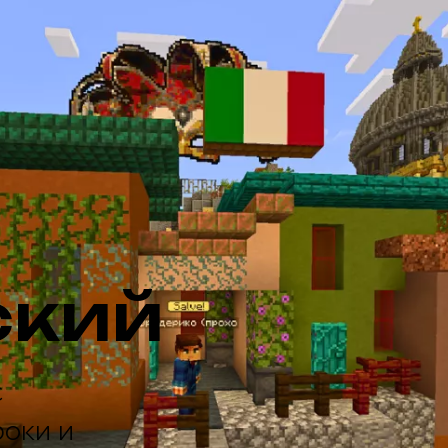
ский
с
роки и