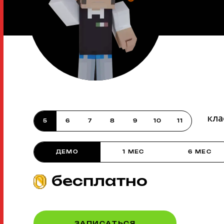
кла
5
6
7
8
9
10
11
ДЕМО
1 МЕС
6 МЕС
бесплатно
ЗАПИСАТЬСЯ