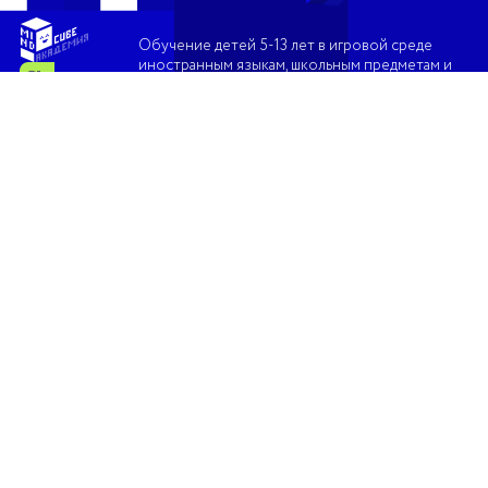
Обучение детей 5-13 лет в игровой среде
иностранным языкам, школьным предметам и
программированию
О нас
Скачать
Вакансии
Преподавателям
Партнерам
Помощь
Правила поведения
Правовая информация