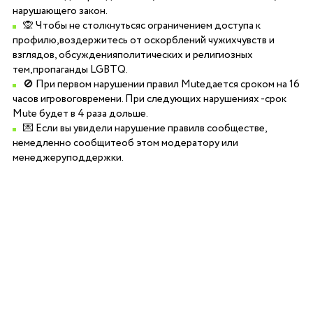
нарушающего закон.
🙊 Чтобы не столкнутьсяс ограничением доступа к
профилю,воздержитесь от оскорблений чужихчувств и
взглядов, обсужденияполитических и религиозных
тем,пропаганды LGBTQ.
🚫 При первом нарушении правил Muteдается сроком на 16
часов игровоговремени. При следующих нарушениях -срок
Mute будет в 4 раза дольше.
💌 Если вы увидели нарушение правилв сообществе,
немедленно сообщитеоб этом модератору или
менеджеруподдержки.