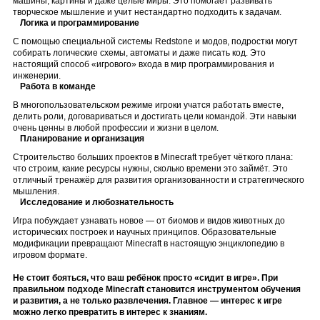
машины, картины и даже целые миры. Это помогает развивать
творческое мышление и учит нестандартно подходить к задачам.
Логика и программирование
С помощью специальной системы Redstone и модов, подростки могут
собирать логические схемы, автоматы и даже писать код. Это
настоящий способ «игрового» входа в мир программирования и
инженерии.
Работа в команде
В многопользовательском режиме игроки учатся работать вместе,
делить роли, договариваться и достигать цели командой. Эти навыки
очень ценны в любой профессии и жизни в целом.
Планирование и организация
Строительство больших проектов в Minecraft требует чёткого плана:
что строим, какие ресурсы нужны, сколько времени это займёт. Это
отличный тренажёр для развития организованности и стратегического
мышления.
Исследование и любознательность
Игра побуждает узнавать новое — от биомов и видов животных до
исторических построек и научных принципов. Образовательные
модификации превращают Minecraft в настоящую энциклопедию в
игровом формате.
Не стоит бояться, что ваш ребёнок просто «сидит в игре». При
правильном подходе Minecraft становится инструментом обучения
и развития, а не только развлечения. Главное — интерес к игре
можно легко превратить в интерес к знаниям.