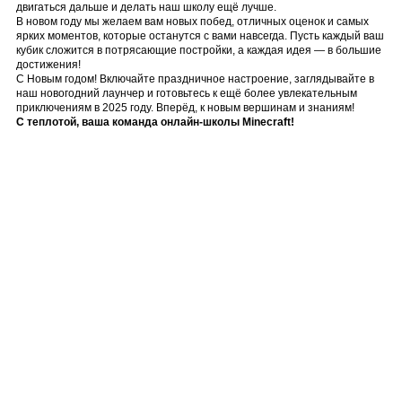
двигаться дальше и делать наш школу ещё лучше.
В новом году мы желаем вам новых побед, отличных оценок и самых
ярких моментов, которые останутся с вами навсегда. Пусть каждый ваш
кубик сложится в потрясающие постройки, а каждая идея — в большие
достижения!
С Новым годом! Включайте праздничное настроение, заглядывайте в
наш новогодний лаунчер и готовьтесь к ещё более увлекательным
приключениям в 2025 году. Вперёд, к новым вершинам и знаниям!
С теплотой, ваша команда онлайн-школы Minecraft!