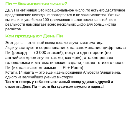
Пи — бесконечное число?
Да, у Пи нет конца! Это иррациональное число, то есть его десятичное
представление никогда не повторяется и не заканчивается. Ученые
вычислили уже более 100 триллионов знаков после запятой, но в
реальности нам хватает всего нескольких цифр для большинства
расчётов.
Как празднуют День Пи
Этот день — отличный повод весело изучать математику.
участвуют в соревнованиях на запоминание цифр числа
Люди
Пи (рекорд — 70 000 знаков!),
пекут и едят пироги (по-
английски «pie» звучит так же, как «pi»), а также решают
головоломки и математические задачи,
читают стихи о числе
Пи (их называют «пиэмы» — Pi + Poem).
Кстати, 14 марта — это ещё и день рождения Альберта Эйнштейна,
одного из величайших ученых в истории.
Так что теперь у тебя есть отличный повод удивить друзей и
отметить День Пи — хотя бы кусочком вкусного пирога!