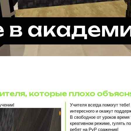
 в академ
чителя, которые плохо объяс
учении!
Учителя всегда помогут тебе
интересного и окажут поддерж
В свободное от уроков время
креативном режиме, гулять п
ребят на PvP сражения!