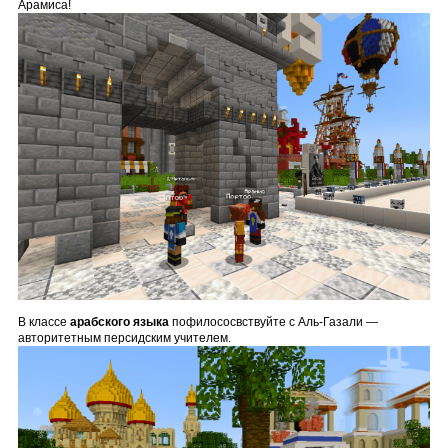
Арамиса!
В классе
арабского языка
пофилососвствуйте с Аль-Газали —
авторитетным персидским учителем.