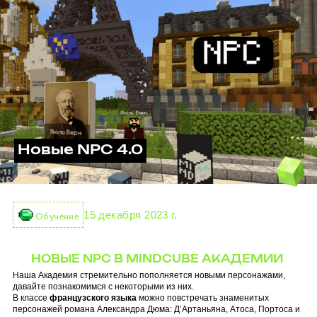
Новые NPC 4.0
15 декабря 2023 г.
Обучение
НОВЫЕ NPC В MINDCUBE АКАДЕМИИ
Наша Академия стремительно пополняется новыми персонажами,
давайте познакомимся с некоторыми из них.
В классе
французского языка
можно повстречать знаменитых
персонажей романа Александра Дюма: Д’Артаньяна, Атоса, Портоса и