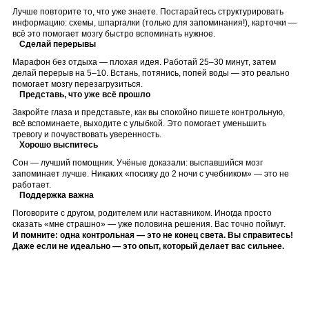
Лучше повторите то, что уже знаете. Постарайтесь структурировать
информацию: схемы, шпаргалки (только для запоминания!), карточки —
всё это помогает мозгу быстро вспоминать нужное.
Сделай перерывы
Марафон без отдыха — плохая идея. Работай 25–30 минут, затем
делай перерыв на 5–10. Встань, потянись, попей воды — это реально
помогает мозгу перезагрузиться.
Представь, что уже всё прошло
Закройте глаза и представьте, как вы спокойно пишете контрольную,
всё вспоминаете, выходите с улыбкой. Это помогает уменьшить
тревогу и почувствовать уверенность.
Хорошо выспитесь
Сон — лучший помощник. Учёные доказали: выспавшийся мозг
запоминает лучше. Никаких «посижу до 2 ночи с учебником» — это не
работает.
Поддержка важна
Поговорите с другом, родителем или наставником. Иногда просто
сказать «мне страшно» — уже половина решения. Вас точно поймут.
И помните: одна контрольная — это не конец света. Вы справитесь!
Даже если не идеально — это опыт, который делает вас сильнее.