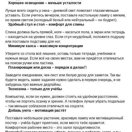
Хорошее освещение – меньше усталости
Лучше всего сидеть у окна – дневной свет помогает глазам меньше
уставать. Если учитесь вечером, поставьте настольную лампу с мягким,
но ярким светом (холодный белый или нейтральный – он бодрит).
Удобный стул и стол – комфорт для спины
Спина должна быть прямой, ноги – касаться пола, а экран или тетрадь
– находиться на уровне глаз. Если стул неудобный, положите подушку
или поставьте подставку для ног.
Минимум хаоса – максимум концентрации
Уберите со стола всё лишнее, оставь только тетради, учебники и
нужные вещи. Если всё на своих местах, вам не придётся отвлекаться
на поиски ручки или ластика.
Планировщик или доска – порядок в делах
П
Заведите ежедневник, чек-лист или белую доску для заметок. Так вы
будете видеть, какие задания нужно сделать в первую очередь, и не
забудешь про важные дедлайны.
Технозона – только для учёбы
Компьютер, если он нужен, должен стоять на удобном расстоянии,
чтобы не портить осанку и зрение. А телефон лучше убрать подальше
– так меньше соблазнов отвлечься на соцсети.
Добавь уюта – мотивация растёт
Поставьте небольшое растение, красивую лампу или мотивационный
постер – учёба будет приятнее, если место тебе нравится.
Комфортное рабочее место – это залог продуктивности.