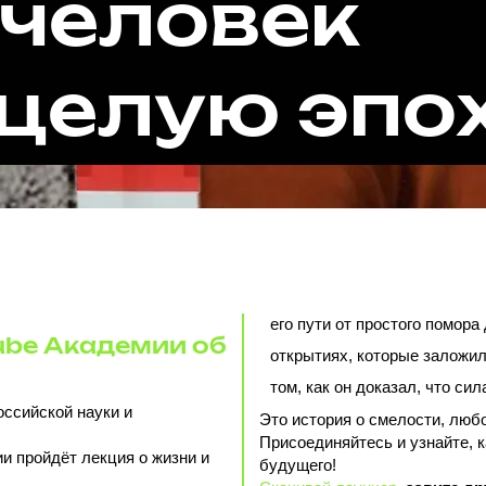
 человек
целую эпо
его пути от простого помора
ube Академии об
открытиях, которые заложил
том, как он доказал, что си
оссийской науки и
Это история о смелости, люб
Присоединяйтесь и узнайте, 
ии пройдёт лекция о жизни и
будущего!