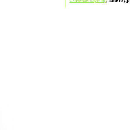
Скачивай лаунчер
, зовите д