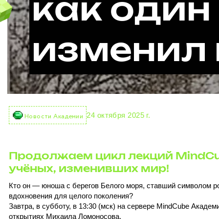
как один
изменил 
24 октября 2025 г.
Новости Академии
Продолжаем цикл лекций MindC
учёных, изменивших мир!
Кто он — юноша с берегов Белого моря, ставший символом р
вдохновения для целого поколения?
Завтра, в субботу, в 13:30 (мск) на сервере MindCube Академ
открытиях Михаила Ломоносова.